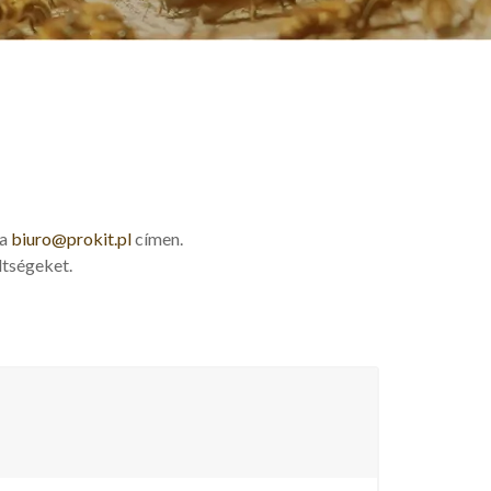
 a
biuro@prokit.pl
címen.
ltségeket.