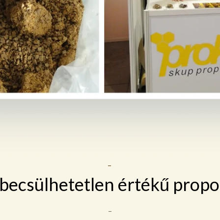
–
becsülhetetlen értékű propo
–