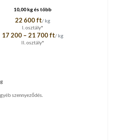
10,00 kg és több
22 600 ft
/ kg
I. osztály*
17 200 – 21 700 ft
/ kg
II. osztály*
kg
egyéb szennyeződés.