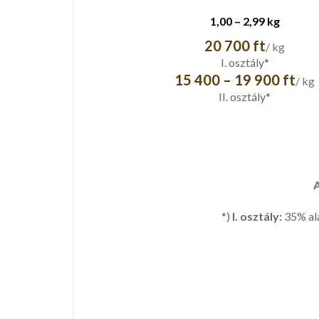
1,00 – 2,99 kg
20 700 ft
/ kg
I. osztály*
15 400 – 19 900 ft
/ kg
II. osztály*
A
*)
I. osztály:
35% ala