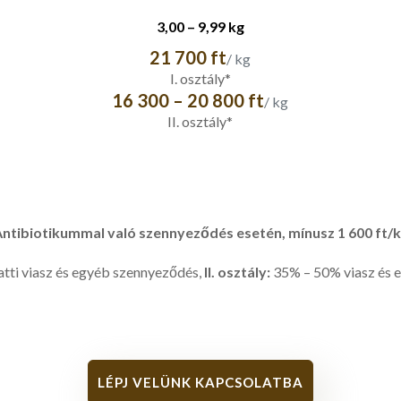
3,00 – 9,99 kg
21 700 ft
/ kg
I. osztály*
16 300 – 20 800 ft
/ kg
II. osztály*
ntibiotikummal való szennyeződés esetén, mínusz 1 600 ft/
tti viasz és egyéb szennyeződés,
II. osztály:
35% – 50% viasz és 
LÉPJ VELÜNK KAPCSOLATBA