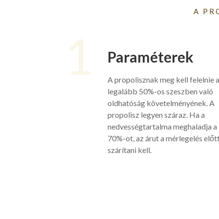
A PR
1
Paraméterek
A propolisznak meg kell felelnie 
legalább 50%-os szeszben való
oldhatóság követelményének. A
propolisz legyen száraz. Ha a
nedvességtartalma meghaladja a
70%-ot, az árut a mérlegelés előt
szárítani kell.