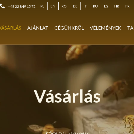
PL
EN
RO
DE
IT
RU
ES
HR
FR
+48 22 849 15 72
VÁSÁRLÁS
AJÁNLAT
CÉGÜNKRŐL
VÉLEMÉNYEK
TA
Vásárlás
FŐOLDAL
/
Vásárlás