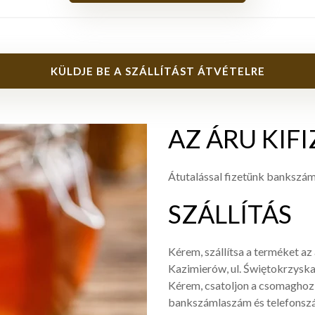
KÜLDJE BE A SZÁLLÍTÁST ÁTVÉTELRE
AZ ÁRU KIFI
Átutalással fizetünk bankszáml
SZÁLLÍTÁS
Kérem, szállítsa a terméket a
Kazimierów, ul. Świętokrzyska
Kérem, csatoljon a csomaghoz e
bankszámlaszám és telefonszá