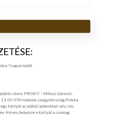
ZETÉSE:
ára 7 napon belül.
z alábbi címre: PROKIT – Miłosz Górecki,
 23, 05-074 Halinów, Lengyelország/Polska.
gy kártyát az alábbi adatokkal: név, cím,
m. Kérem, helyezze a kártyát a csomag