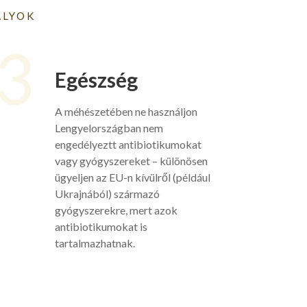
ÁLYOK
3
Egészség
A méhészetében ne használjon
Lengyelországban nem
engedélyeztt antibiotikumokat
vagy gyógyszereket – különösen
ügyeljen az EU-n kívülről (például
Ukrajnából) származó
gyógyszerekre, mert azok
antibiotikumokat is
tartalmazhatnak.