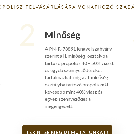
OPOLISZ FELVÁSÁRLÁSÁRA VONATKOZÓ SZAB
2
Minőség
a
A PN-R-78891 lengyel szabvány
szerint a II. minőségi osztályba
tartozó propolisz 40 – 50% viaszt
és egyéb szennyeződéseket
tartalmazhat, míg az I. minőségi
t
osztályba tartozó propolisznál
kevesebb mint 40% viasz és
egyéb szennyeződés a
megengedett.
TEKINTSE MEG ÚTMUTATÓNKAT!