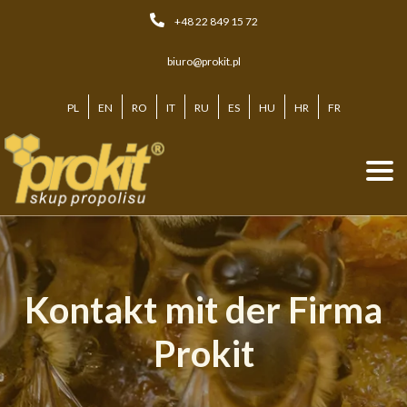
Skip
+48 22 849 15 72
to
content
biuro@prokit.pl
PL
EN
RO
IT
RU
ES
HU
HR
FR
Kontakt mit der Firma
Prokit