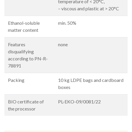
temperature of < 20°C,
– viscous and plastic at > 20°C
Ethanol-soluble
min. 50%
matter content
Features
none
disqualifying
according to PN-R-
78891
Packing
10 kg LDPE bags and cardboard
boxes
BIO certificate of
PL-EKO-09/0081/22
the processor