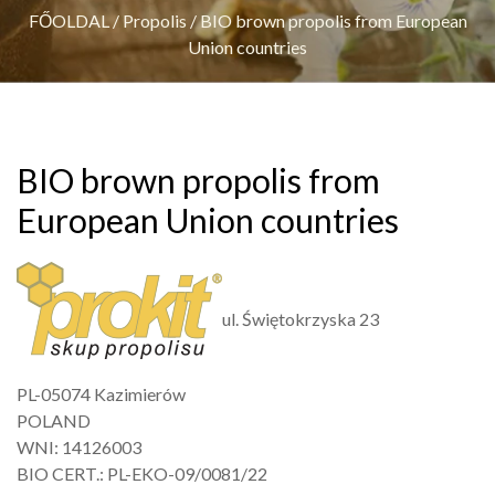
FŐOLDAL
/
Propolis
/
BIO brown propolis from European
Union countries
BIO brown propolis from
European Union countries
ul. Świętokrzyska 23
PL-05074 Kazimierów
POLAND
WNI: 14126003
BIO CERT.: PL-EKO-09/0081/22