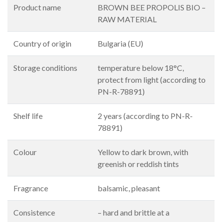
Product name
BROWN BEE PROPOLIS BIO –
RAW MATERIAL
Country of origin
Bulgaria (EU)
Storage conditions
temperature below 18°C,
protect from light (according to
PN-R-78891)
Shelf life
2 years (according to PN-R-
78891)
Colour
Yellow to dark brown, with
greenish or reddish tints
Fragrance
balsamic, pleasant
Consistence
– hard and brittle at a