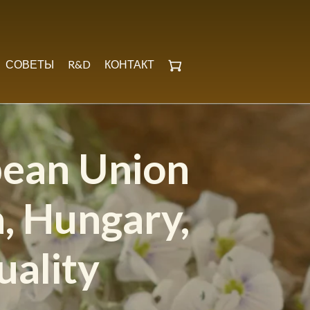
СОВЕТЫ
R&D
КОНТАКТ
pean Union
, Hungary,
uality