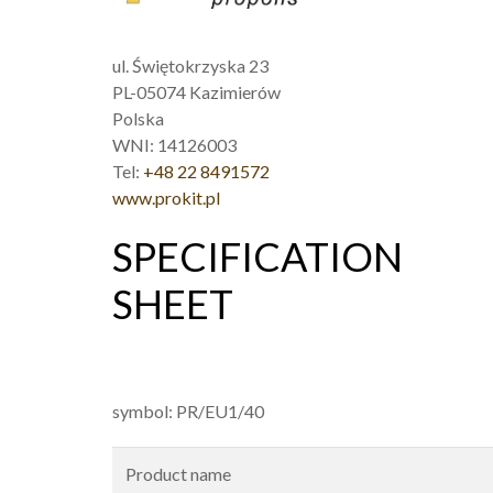
ul. Świętokrzyska 23
PL-05074 Kazimierów
Polska
WNI: 14126003
Tel:
+48 22 8491572
www.prokit.pl
SPECIFICATION
SHEET
symbol: PR/EU1/40
Product name