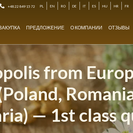
PL
EN
RO
DE
IT
ES
HU
HR
FR
+48 22 849 15 72
ЗАКУПКА
ПРЕДЛОЖЕНИЕ
О КОМПАНИИ
ОТЗЫВЫ
polis from Euro
 (Poland, Romania
ria) — 1st class q