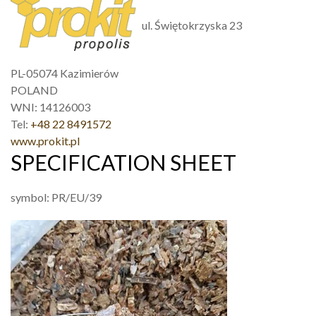
ul. Świętokrzyska 23
PL-05074 Kazimierów
POLAND
WNI: 14126003
Tel:
+48 22 8491572
www.prokit.pl
SPECIFICATION SHEET
symbol: PR/EU/39