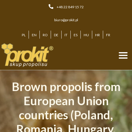
Skip
+48 22 849 15 72
to
content
biuro@prokit.pl
PL
EN
RO
DE
IT
ES
HU
HR
FR
Brown propolis from
European Union
countries (Poland,
Romania, Hungary,