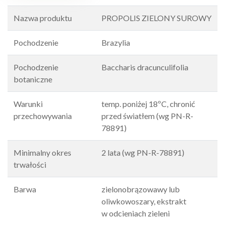
Nazwa produktu
PROPOLIS ZIELONY SUROWY
Pochodzenie
Brazylia
Pochodzenie
Baccharis dracunculifolia
botaniczne
Warunki
temp. poniżej 18ºC, chronić
przechowywania
przed światłem (wg PN-R-
78891)
Minimalny okres
2 lata (wg PN-R-78891)
trwałości
Barwa
zielonobrązowawy lub
oliwkowoszary, ekstrakt
w odcieniach zieleni