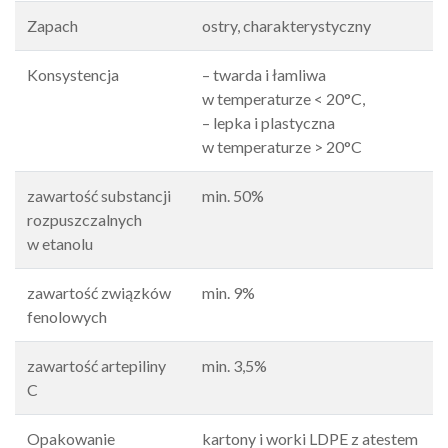
Zapach
ostry, charakterystyczny
Konsystencja
– twarda i łamliwa
w temperaturze < 20°C,
– lepka i plastyczna
w temperaturze > 20°C
zawartość substancji
min. 50%
rozpuszczalnych
w etanolu
zawartość związków
min. 9%
fenolowych
zawartość artepiliny
min. 3,5%
C
Opakowanie
kartony i worki LDPE z atestem