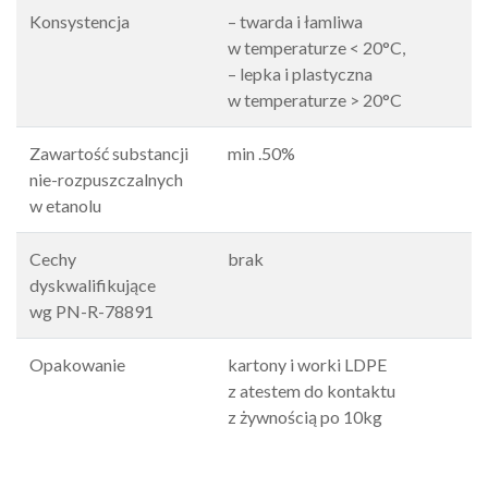
Konsystencja
– twarda i łamliwa
w temperaturze < 20°C,
– lepka i plastyczna
w temperaturze > 20°C
Zawartość substancji
min .50%
nie-rozpuszczalnych
w etanolu
Cechy
brak
dyskwalifikujące
wg PN-R-78891
Opakowanie
kartony i worki LDPE
z atestem do kontaktu
z żywnością po 10kg