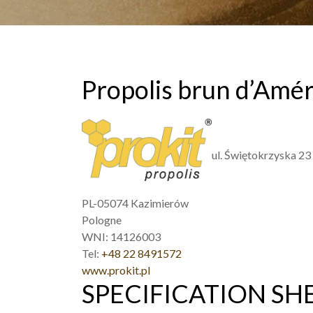
Propolis brun d’Amé
ul. Świętokrzyska 23
PL-05074 Kazimierów
Pologne
WNI: 14126003
Tel:
+48 22 8491572
www.prokit.pl
SPECIFICATION SH