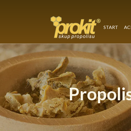
Skip
to
content
START
AC
Propoli