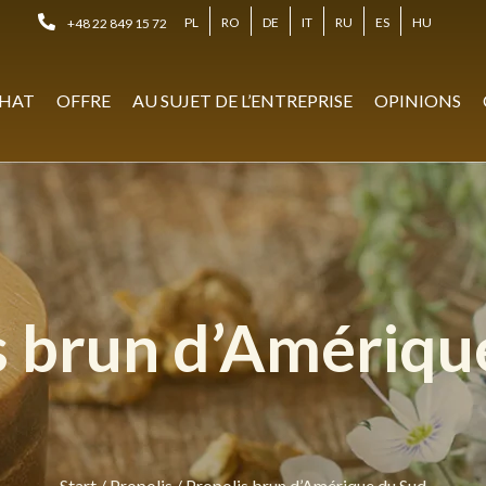
PL
RO
DE
IT
RU
ES
HU
+48 22 849 15 72
HAT
OFFRE
AU SUJET DE L’ENTREPRISE
OPINIONS
s brun d’Amériqu
Start
/
Propolis
/
Propolis brun d’Amérique du Sud