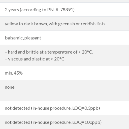
2 years (according to PN-R-78891)
yellow to dark brown, with greenish or reddish tints
balsamic, pleasant
– hard and brittle at a temperature of < 20°C,
– viscous and plastic at > 20°C
min. 45%
none
not detected (in-house procedure, LOQ=0,3ppb)
not detected (in-house procedure, LOQ=100ppb)