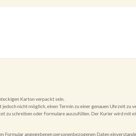
hteckigen Karton verpackt sein.
t jedoch nicht möglich, einen Termin zu einer genauen Uhrzeit zu v
aket zu schreiben oder Formulare auszufüllen. Der Kurier wird mit e
igen Formular angegebenen personenbezogenen Daten einverstande