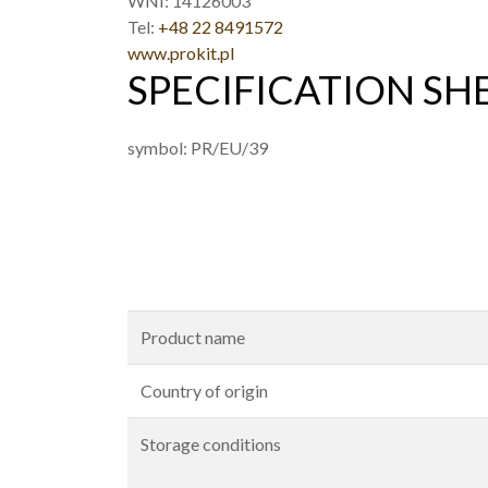
WNI: 14126003
Tel:
+48 22 8491572
www.prokit.pl
SPECIFICATION SH
symbol: PR/EU/39
Product name
Country of origin
Storage conditions