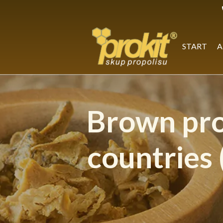
Skip
to
content
START
A
Brown pro
countries