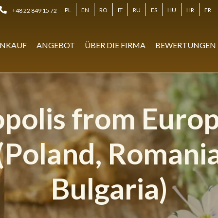
PL
EN
RO
IT
RU
ES
HU
HR
FR
+48 22 849 15 72
NKAUF
ANGEBOT
ÜBER DIE FIRMA
BEWERTUNGEN
polis from Euro
 (Poland, Romania
Bulgaria)