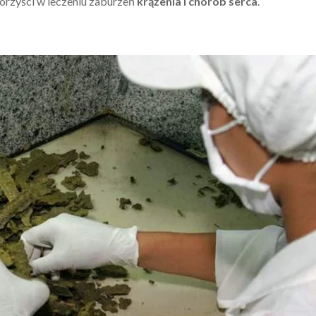
korzyści w leczeniu zaburzeń
krążenia
i chorób serca
.