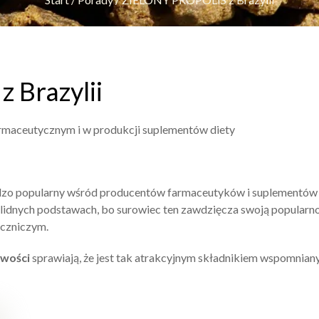
 Brazylii
armaceutycznym i w produkcji suplementów diety
rdzo popularny wśród producentów farmaceutyków i suplementów 
 solidnych podstawach, bo surowiec ten zawdzięcza swoją popularn
eczniczym.
iwości
sprawiają, że jest tak atrakcyjnym składnikiem wspomnian