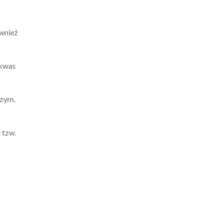
ównież
 kwas
czym.
 tzw.