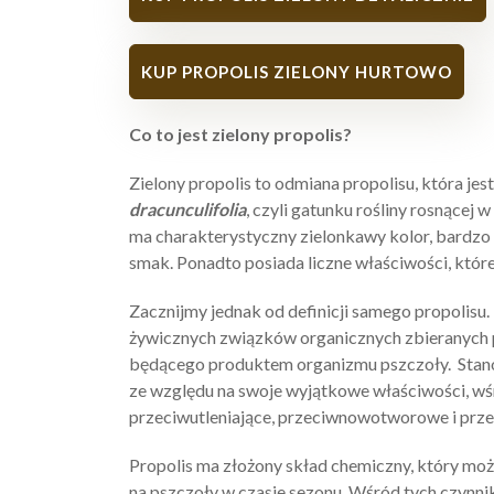
KUP PROPOLIS ZIELONY HURTOWO
Co to jest zielony propolis?
Zielony propolis to odmiana propolisu, która je
dracunculifolia
, czyli gatunku rośliny rosnącej 
ma charakterystyczny zielonkawy kolor, bardzo 
smak. Ponadto posiada liczne właściwości, które
Zacznijmy jednak od definicji samego propolisu. 
żywicznych związków organicznych zbieranych p
będącego produktem organizmu pszczoły. Stano
ze względu na swoje wyjątkowe właściwości, wś
przeciwutleniające, przeciwnowotworowe i prze
Propolis ma złożony skład chemiczny, który może
na pszczoły w czasie sezonu. Wśród tych czynni