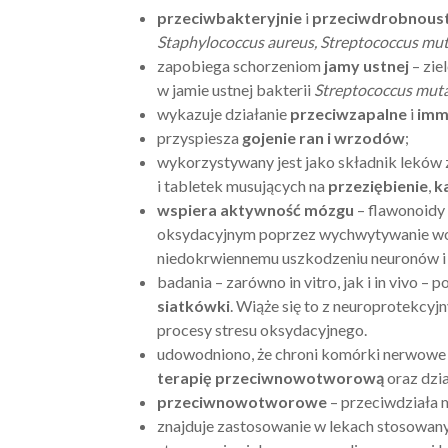
przeciwbakteryjnie
i
przeciwdrobnous
Staphylococcus aureus, Streptococcus mu
zapobiega schorzeniom
jamy ustnej
– zie
w jamie ustnej bakterii
Streptococcus mut
wykazuje działanie
przeciwzapalne
i
imm
przyspiesza
gojenie ran i wrzodów
;
wykorzystywany jest jako składnik leków 
i tabletek musujących na
przeziębienie
,
k
wspiera aktywność mózgu
– flawonoidy
oksydacyjnym poprzez wychwytywanie wol
niedokrwiennemu uszkodzeniu neuronów i
badania – zarówno in vitro, jak i in vivo 
siatkówki
. Wiąże się to z neuroprotekcyj
procesy stresu oksydacyjnego.
udowodniono, że chroni komórki nerwowe 
terapię przeciwnowotworową
oraz dzi
przeciwnowotworowe
– przeciwdziała m
znajduje zastosowanie w lekach stosowan