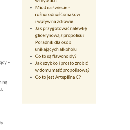
w mydłach
Miód na świecie –
różnorodność smaków
i wpływ na zdrowie
Jak przygotować nalewkę
glicerynową z propolisu?
Poradnik dla osób
unikających alkoholu
Co to są flawonoidy?
ący –
Jak szybko i prosto zrobić
w domu maść propolisową?
Co to jest Artepilina C?
niną
u,
ły