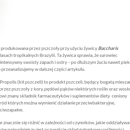
st produkowana przez pszczoły przy użyciu żywicy
Baccharis
w lasach tropikalnych Brazylii. Ta żywica sprawia, że surowiec
intensywny swoisty zapach i ostry – po dłuższym żuciu nawet piek
 przeanalizujemy w dalszej części artykułu.
Propolis (kit pszczeli) to produkt pszczeli, będący bogatą miesza
rzez pszczoły z kory, pędówi pąków niektórych roślin oraz wosk
wi znany składnik farmaceutyków i suplementów diety ceniony
ród których można wymienić działanie przeciwbakteryjne,
ciwzapalne.
 znacznie się różnić w zależności od czynników, jakie oddziaływa
ków najważniejszy jest oczywiście skład gatunkowy roślinności