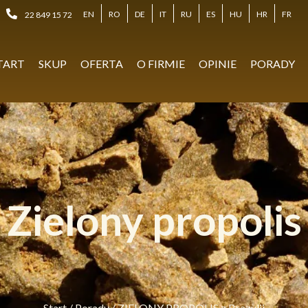
EN
RO
DE
IT
RU
ES
HU
HR
FR
22 849 15 72
TART
SKUP
OFERTA
O FIRMIE
OPINIE
PORADY
Zielony propolis
Start
/
Porady
/
ZIELONY PROPOLIS z Brazylii