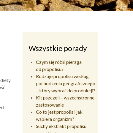
Wszystkie porady
Czym się różni pierzga
od propolisu?
Rodzaje propolisu według
diety.
pochodzenia geograficznego
ość
– który wybrać do produkcji?
Kit pszczeli – wszechstronne
zastosowanie
ych
Co to jest propolis i jak
wspiera organizm?
Suchy ekstrakt propolisu