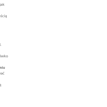
jak
ością
.
ciwko
niu
wać
ą