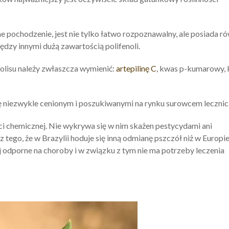
ne pochodzenie, jest nie tylko łatwo rozpoznawalny, ale posiada r
ędzy innymi dużą zawartością polifenoli.
lisu należy zwłaszcza wymienić:
artepilinę C
, kwas p-kumarowy,
ł się niezwykle cenionym i poszukiwanymi na rynku surowcem leczni
ości chemicznej. Nie wykrywa się w nim skażen pestycydami ani
tego, że w Brazylii hoduje się inną odmianę pszczół niż w Europie
j odporne na choroby i w związku z tym nie ma potrzeby leczenia