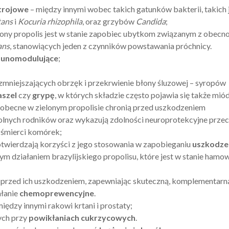
trojowe
– między innymi wobec takich gatunków bakterii, takich 
tans
i
Kocuria rhizophila
, oraz grzybów
Candida
;
lony propolis jest w stanie zapobiec ubytkom związanym z obecn
ans
, stanowiących jeden z czynników powstawania próchnicy.
unomodulujące
;
zmniejszających obrzęk i przekrwienie błony śluzowej – syropów
aszel
czy
grypę
, w których składzie często pojawia się także miód
 obecne w zielonym propolisie chronią przed uszkodzeniem
nych rodników oraz wykazują zdolności neuroprotekcyjne prze
 śmierci komórek;
– potwierdzają korzyści z jego stosowania w zapobieganiu
uszkodze
nym działaniem brazylijskiego propolisu, które jest w stanie hamo
przed ich uszkodzeniem, zapewniając skuteczną, komplementarn
ałanie
chemoprewencyjne
.
iędzy innymi rakowi krtani i prostaty;
ych przy
powikłaniach cukrzycowych
.