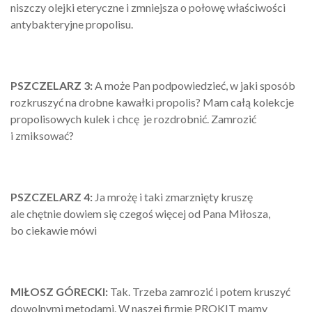
niszczy olejki eteryczne i zmniejsza o połowę właściwości
antybakteryjne propolisu.
PSZCZEL
ARZ
3:
A może Pan podpowiedzieć, w jaki sposób
rozkruszyć na drobne kawałki propolis? Mam całą kolekcje
propolisowych kulek i chcę je rozdrobnić. Zamrozić
i zmiksować?
PSZCZELARZ 4:
Ja mrożę i taki zmarznięty kruszę
ale chętnie dowiem się czegoś więcej od Pana Miłosza,
bo ciekawie mówi
MIŁOSZ GÓRECKI:
Tak. Trzeba zamrozić i potem kruszyć
dowolnymi metodami. W naszej firmie PROKIT mamy