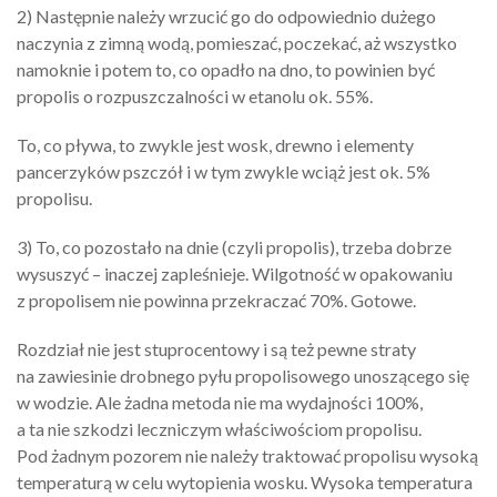
2) Następnie należy wrzucić go do odpowiednio dużego
naczynia z zimną wodą, pomieszać, poczekać, aż wszystko
namoknie i potem to, co opadło na dno, to powinien być
propolis o rozpuszczalności w etanolu ok. 55%.
To, co pływa, to zwykle jest wosk, drewno i elementy
pancerzyków pszczół i w tym zwykle wciąż jest ok. 5%
propolisu.
3) To, co pozostało na dnie (czyli propolis), trzeba dobrze
wysuszyć – inaczej zapleśnieje. Wilgotność w opakowaniu
z propolisem nie powinna przekraczać 70%. Gotowe.
Rozdział nie jest stuprocentowy i są też pewne straty
na zawiesinie drobnego pyłu propolisowego unoszącego się
w wodzie. Ale żadna metoda nie ma wydajności 100%,
a ta nie szkodzi leczniczym właściwościom propolisu.
Pod żadnym pozorem nie należy traktować propolisu wysoką
temperaturą w celu wytopienia wosku. Wysoka temperatura