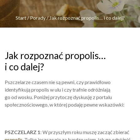
Start
/
Porady
/
Jak rozpoznać propolis… i co dalej?
Jak rozpoznać propolis…
i co dalej?
Pszczelarze czasem nie są pewni, czy prawidłowo
identyfikują propolis w ulu i czy trafnie odróżniają
go od wosku. Poniżej przytoczę dyskusję z portalu
społecznościowego, w której podaję pewne wskazówki:
PSZCZELARZ 1
: W przyszłym roku muszę zacząć zbierać
propolis
. Tylko jeszcze nie za bardzo wiem, jak go odróżnić