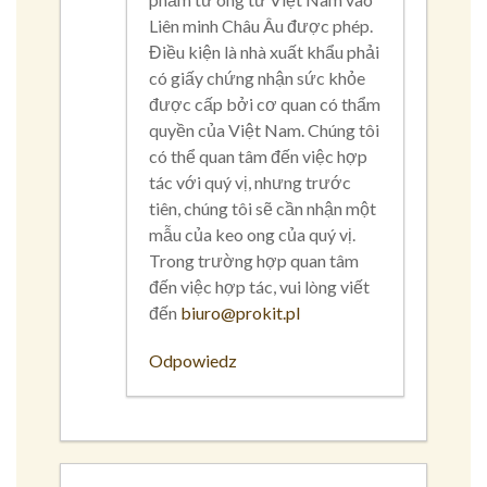
Liên minh Châu Âu được phép.
Điều kiện là nhà xuất khẩu phải
có giấy chứng nhận sức khỏe
được cấp bởi cơ quan có thẩm
quyền của Việt Nam. Chúng tôi
có thể quan tâm đến việc hợp
tác với quý vị, nhưng trước
tiên, chúng tôi sẽ cần nhận một
mẫu của keo ong của quý vị.
Trong trường hợp quan tâm
đến việc hợp tác, vui lòng viết
đến
biuro@prokit.pl
Odpowiedz