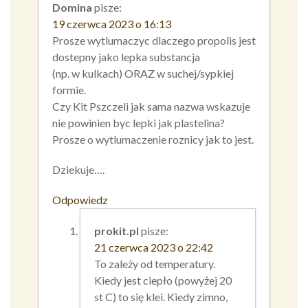
Domina
pisze:
19 czerwca 2023 o 16:13
Prosze wytlumaczyc dlaczego propolis jest
dostepny jako lepka substancja
(np. w kulkach) ORAZ w suchej/sypkiej
formie.
Czy Kit Pszczeli jak sama nazwa wskazuje
nie powinien byc lepki jak plastelina?
Prosze o wytlumaczenie roznicy jak to jest.
Dziekuje….
Odpowiedz
prokit.pl
pisze:
21 czerwca 2023 o 22:42
To zależy od temperatury.
Kiedy jest ciepło (powyżej 20
st C) to się klei. Kiedy zimno,