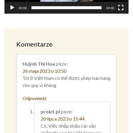
00:00
04:40
Komentarze
Huỳnh Thị Hoa
pisze:
26 maja 2023 o 10:50
Tôi ở Việt Nam có thể được phép bán hàng
cho quý vị không
Odpowiedz
prokit.pl
pisze:
20 lipca 2023 o 15:44
Có. Việc nhập khẩu các sản
phẩm từ ong từ Việt Nam vào