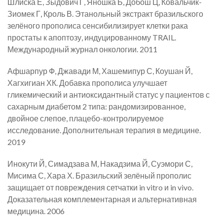
Шлиска Е, Зыдович Г, Яношка Б, Добош Ц, Ковальчик-
Зиомек Г, Кроль В. Этанольный экстракт бразильского
зелёного прополиса сенсибилизирует клетки рака
простаты к апоптозу, индуцированному TRAIL.
Международный журнал онкологии. 2011
Афшарпур Ф, Джавади М, Хашемипур С, Коушан Й,
Хагхигиан ХК. Добавка прополиса улучшает
гликемический и антиоксидантный статус у пациентов с
сахарным диабетом 2 типа: рандомизированное,
двойное слепое, плацебо-контролируемое
исследование. Дополнительная терапия в медицине.
2019
Инокути Й, Симадзава М, Накадзима Й, Суэмори С,
Мисима С, Хара Х. Бразильский зелёный прополис
защищает от повреждения сетчатки in vitro и in vivo.
Доказательная комплементарная и альтернативная
медицина. 2006