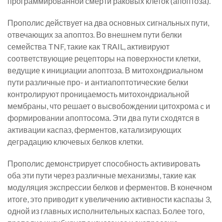
программированной смерти раковых клеток (апоптоза).
Прополис действует на два основных сигнальных пути,
отвечающих за апоптоз. Во внешнем пути белки
семейства TNF, такие как TRAIL, активируют
соответствующие рецепторы на поверхности клетки,
ведущие к инициации апоптоза. В митохондриальном
пути различные про- и антиапоптотические белки
контролируют проницаемость митохондриальной
мембраны, что решает о высвобождении цитохрома c и
формировании апоптосома. Эти два пути сходятся в
активации каспаз, ферментов, катализирующих
деградацию ключевых белков клетки.
Прополис демонстрирует способность активировать
оба эти пути через различные механизмы, такие как
модуляция экспрессии белков и ферментов. В конечном
итоге, это приводит к увеличению активности каспазы 3,
одной из главных исполнительных каспаз. Более того,