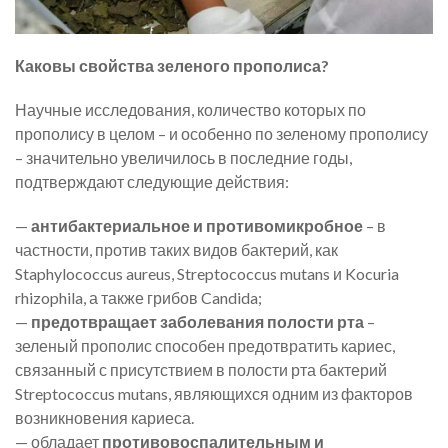
Каковы свойства зеленого прополиса?
Научные исследования, количество которых по
прополису в целом – и особенно по зеленому прополису
– значительно увеличилось в последние годы,
подтверждают следующие действия:
—
антибактериальное и противомикробное
– в
частности, против таких видов бактерий, как
Staphylococcus aureus, Streptococcus mutans и Kocuria
rhizophila, а также грибов Candida;
—
предотвращает заболевания полости рта
–
зеленый прополис способен предотвратить кариес,
связанный с присутствием в полости рта бактерий
Streptococcus mutans, являющихся одним из факторов
возникновения кариеса.
— обладает
противовоспалительным и