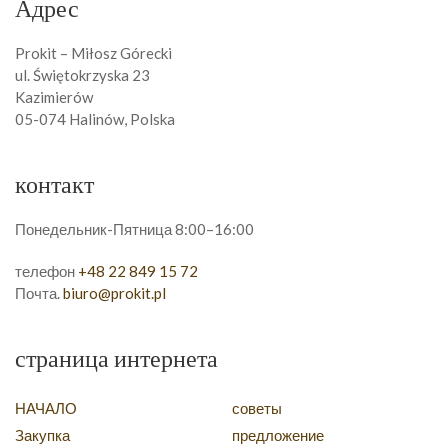
Адрес
Prokit – Miłosz Górecki
ul. Świętokrzyska 23
Kazimierów
05-074 Halinów, Polska
контакт
Понедельник-Пятница 8:00–16:00
телефон
+48 22 849 15 72
Почта.
biuro@prokit.pl
страница интернета
НАЧАЛО
советы
Закупка
предложение