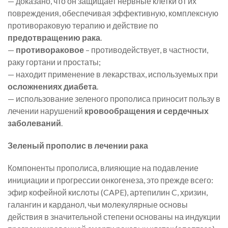
— доказано, что он защищает нервные клетки от их
повреждения, обеспечивая эффективную, комплексную
противораковую терапию и действие по
предотвращению рака
.
—
противораковое
– противодействует, в частности,
раку гортани и простаты;
— находит применение в лекарствах, используемых при
осложнениях диабета
.
— использование зеленого прополиса приносит пользу в
лечении нарушений
кровообращения и сердечных
заболеваний
.
Зеленый прополис в лечении рака
Компоненты прополиса, влияющие на подавление
инициации и прогрессии онкогенеза, это прежде всего:
эфир кофейной кислоты (CAPE), артепилин C, хризин,
галангин и карданол, чьи молекулярные основы
действия в значительной степени основаны на индукции