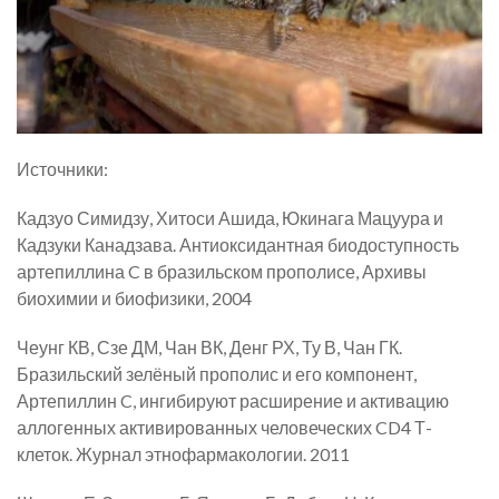
Источники:
Кадзуо Симидзу, Хитоси Ашида, Юкинага Мацуура и
Кадзуки Канадзава. Антиоксидантная биодоступность
артепиллина C в бразильском прополисе, Архивы
биохимии и биофизики, 2004
Чеунг КВ, Сзе ДМ, Чан ВК, Денг РХ, Ту В, Чан ГК.
Бразильский зелёный прополис и его компонент,
Артепиллин C, ингибируют расширение и активацию
аллогенных активированных человеческих CD4 Т-
клеток. Журнал этнофармакологии. 2011