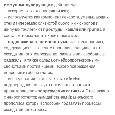
иммуномодулирующим
действием;
— ускоряет заживление
ран и язв
;
— используется как компонент лекарств, уменьшающих
отек и гиперемию слизистой оболочки – сиропов и
шипучих таблеток от
простуды, кашля или гриппа
, в
состав которых часто входит также мед.
—
поддерживает активность мозга
– флавоноиды,
содержащиеся в зеленом прополисе, защищают от
оксидативного повреждения, захватывая свободные
радикалы, а также обладают нейропротекторными
свойствами против ишемического повреждения
нейронов и гибели клеток;
— исследования – как in vitro, так и in vivo –
подтверждают пользу от его использования в
предотвращении
повреждения сетчатки
. Это связано
с нейропротекторным действием бразильского
прополиса, который способен подавлять процессы
оксидативного стресса.