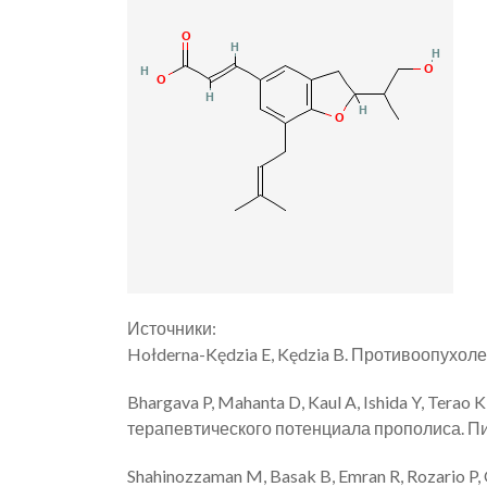
Источники:
Hołderna-Kędzia E, Kędzia B. Противоопухолев
Bhargava P, Mahanta D, Kaul A, Ishida Y, Ter
терапевтического потенциала прополиса. П
Shahinozzaman M, Basak B, Emran R, Rozario 