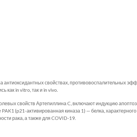
а антиоксидантных свойствах, противовоспалительных эфф
ак in vitro, так и in vivo.
левых свойств Артепиллина C, включают индукцию апоптоз
 PAK1 (p21-активированная киназа 1) — белка, характерного
ости рака, а также для COVID-19.