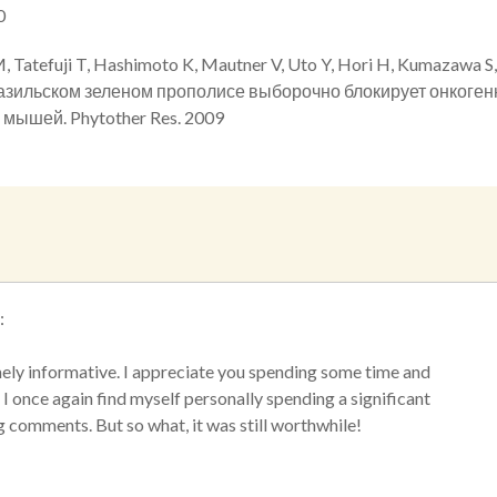
0
 Tatefuji T, Hashimoto K, Mautner V, Uto Y, Hori H, Kumazawa S,
 бразильском зеленом прополисе выборочно блокирует онкоге
 мышей. Phytother Res. 2009
:
mely informative. I appreciate you spending some time and
. I once again find myself personally spending a significant
 comments. But so what, it was still worthwhile!