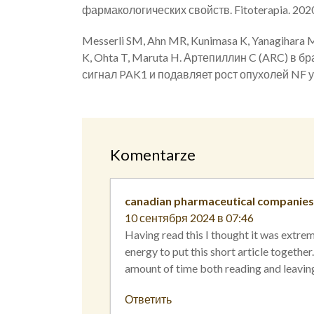
фармакологических свойств. Fitoterapia. 202
Messerli SM, Ahn MR, Kunimasa K, Yanagihara M,
K, Ohta T, Maruta H. Артепиллин C (ARC) в
сигнал PAK1 и подавляет рост опухолей NF у
Komentarze
canadian pharmaceutical companies
10 сентября 2024 в 07:46
Having read this I thought it was extre
energy to put this short article together
amount of time both reading and leaving
Ответить