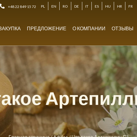
PL
EN
RO
DE
IT
ES
HU
HR
FR
+48 22 849 15 72
ЗАКУПКА
ПРЕДЛОЖЕНИЕ
О КОМПАНИИ
ОТЗЫВЫ
такое Артепилл
Главная страница
/
Advice
/
Что такое Артепиллин С?