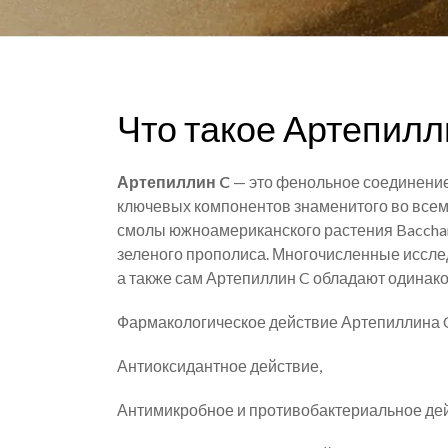
Что такое Артепилл
Артепиллин C
— это фенольное соединение,
ключевых компонентов знаменитого во всем
смолы южноамериканского растения Baccharis
зеленого прополиса. Многочисленные исследов
а также сам Артепиллин C обладают одинак
Фармакологическое действие Артепиллина C
Антиоксидантное действие,
Антимикробное и противобактериальное дей