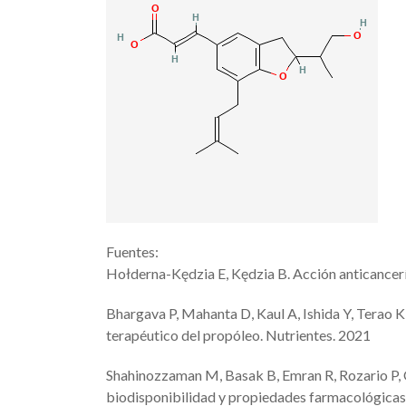
Fuentes:
Hołderna-Kędzia E, Kędzia B. Acción anticancerí
Bhargava P, Mahanta D, Kaul A, Ishida Y, Terao K
terapéutico del propóleo. Nutrientes. 2021
Shahinozzaman M, Basak B, Emran R, Rozario P, O
biodisponibilidad y propiedades farmacológicas.