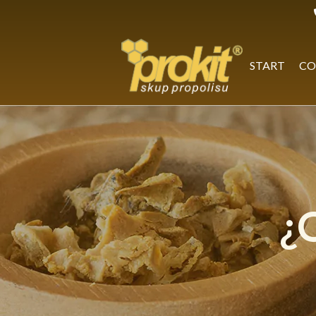
Skip
to
content
START
CO
¿