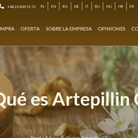
PL
EN
RO
DE
IT
RU
HU
HR
FR
+48 22 849 15 72
MPRA
OFERTA
SOBRE LA EMPRESA
OPINIONES
CO
Qué es Artepillin 
Start
/
Advice
/
¿Qué es Artepillin C?