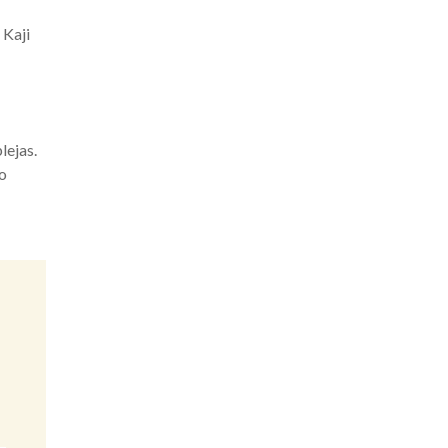
 Kaji
lejas.
 o