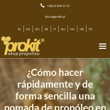
Skip
+48 22 849 15 72
to
content
biuro@prokit.pl
PL
EN
RO
DE
IT
RU
HU
HR
FR
¿Cómo hacer
rápidamente y de
forma sencilla una
pomada de propóleo en