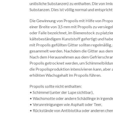
unlösliche Substanzen) zu enthalten. Die von Imk
Substanzen. Dies ist völlig normal und entsprich
Die Gewinnung von Propolis mit Hilfe von Propoli
einer Breite von 3,5 mm mit Propolis zu versiegel
oder Falle bezeichnet, im Bienenstock zu platzie
kältebeständigem Kunststoff gefertigt und haben 
mit Propolis gefüllten Gitter sollten regelmäßi
gesammelt werden. Nachdem die Gitter aus dem B
Nach dem Herausnehmen aus dem Gefrierschrank l
Propolis getrocknet werden, um Schimmelbildung
die Propolisproduktion intensivieren kann, aber
erhöhten Wachsgehalt im Propolis führen.
Propolis sollte nicht enthalten:
• Schimmel (unter der Lupe sichtbar),
• Wachsmotte oder andere Schädlinge in irgend
• Verunreinigungen wie Asphalt oder Teer,
• Rückstände von Antibiotika oder anderen che