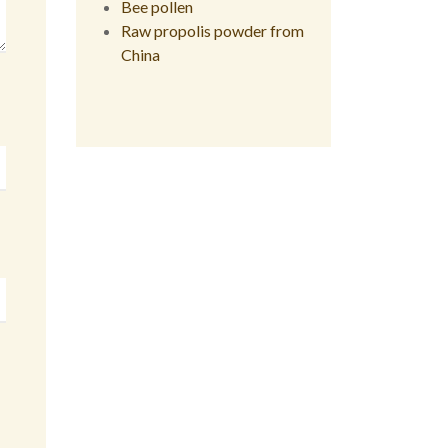
Bee pollen
Raw propolis powder from
China