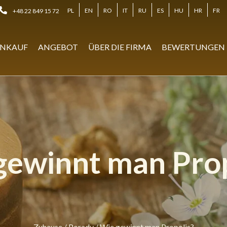
PL
EN
RO
IT
RU
ES
HU
HR
FR
+48 22 849 15 72
NKAUF
ANGEBOT
ÜBER DIE FIRMA
BEWERTUNGEN
gewinnt man Prop
Zuhause
/
Porady
/
Wie gewinnt man Propolis?