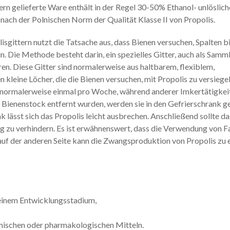
ern gelieferte Ware enthält in der Regel 30-50% Ethanol- unlöslich
t nach der Polnischen Norm der Qualität Klasse II von Propolis.
sgittern nutzt die Tatsache aus, dass Bienen versuchen, Spalten bi
n. Die Methode besteht darin, ein spezielles Gitter, auch als Samm
ren. Diese Gitter sind normalerweise aus haltbarem, flexiblem,
kleine Löcher, die die Bienen versuchen, mit Propolis zu versiegel
g, normalerweise einmal pro Woche, während anderer Imkertätigkei
ienenstock entfernt wurden, werden sie in den Gefrierschrank ges
ässt sich das Propolis leicht ausbrechen. Anschließend sollte da
 zu verhindern. Es ist erwähnenswert, dass die Verwendung von Fa
 auf der anderen Seite kann die Zwangsproduktion von Propolis zu
einem Entwicklungsstadium,
mischen oder pharmakologischen Mitteln.