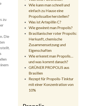
e
Wie kann man schnell und
einfach zu Hause eine
Propolissalbe herstellen?
s zu
Was ist Artepillin C?
ler
Wie gewinnt man Propolis?
Brasilianischer roter Propolis:
n. Die
Herkunft, chemische
ten
Zusammensetzung und
tellt.
Eigenschaften
s
Wie erkennt man Propolis…
llen
und was kommt danach?
 einem
GRÜNER PROPOLIS aus
Brasilien
Rezept für Propolis-Tinktur
mit einer Konzentration von
10%
Propolis