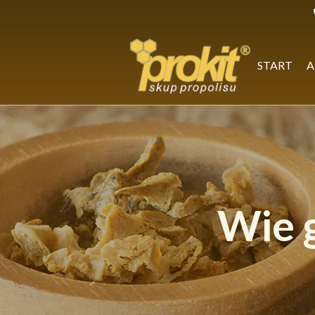
Skip
to
content
START
A
Wie 