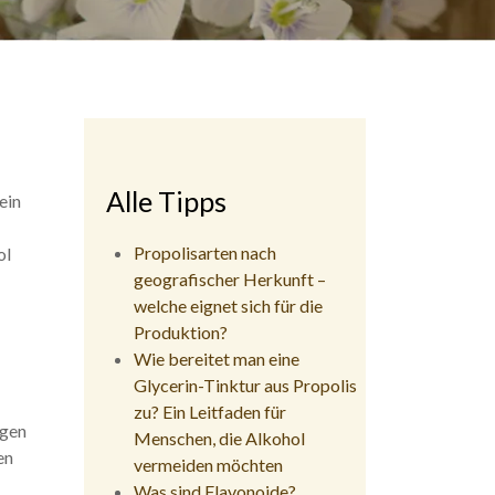
Alle Tipps
ein
Propolisarten nach
ol
geografischer Herkunft –
welche eignet sich für die
Produktion?
Wie bereitet man eine
Glycerin-Tinktur aus Propolis
zu? Ein Leitfaden für
ngen
Menschen, die Alkohol
en
vermeiden möchten
Was sind Flavonoide?