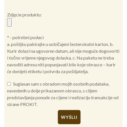
Zdjęcie produktu:
* - potrebni podaci
a. pošiljku pakirajte u uobičajeni šesterokutni karton. b.
Kurir dolazi na ugovoren datum, ali nije moguće dogovoriti
i točno vrijeme njegovog dolaska. c. Na paketu ne treba
navoditi adresu niti popunjavati bilo koje obrasce – kurir
će donijeti etiketu i potvrdu za pošiljatelja.
Suglasan sam s obradom mojih osobnih podataka,
navedenih u dolje prikazanom obrascu, s ciljem
predstavljanja ponude za cijene i realizaciju transakcije od
strane PROKIT.