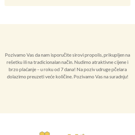
Alternative:
Pozivamo Vas da nam isporučite sirovi propolis, prikupljen na
rešetku ili na tradicionalan način. Nudimo atraktivne cijene i
brzo plaćanje – u roku od 7 dana! Na poziv udruge pčelara
dolazimo preuzeti veće količine. Pozivamo Vas na suradnju!