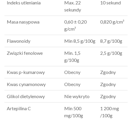
Indeks utleniania
Max. 22
10 sekund
sekundy
Masa nasypowa
0,60 ± 0,20
0,820 g/cm³
g/cm³
Flawonoidy
Min 8,5 g/100g
8,7 g/100g
Związki fenolowe
Min. 1,5
2,5 g/100g
g/100g
Kwas p-kumarowy
Obecny
Zgodny
Kwas cynamonowy
Obecny
Zgodny
Glikol dietylenowy
Nie wykryto
Zgodny
Artepilina C
Min 500
1 200 mg
mg/100g
/100g