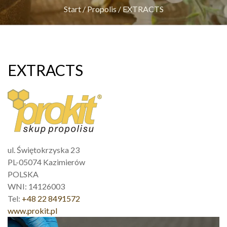
Start
/
Propolis
/
EXTRACTS
EXTRACTS
ul. Świętokrzyska 23
PL-05074 Kazimierów
POLSKA
WNI: 14126003
Tel:
+48 22 8491572
www.prokit.pl