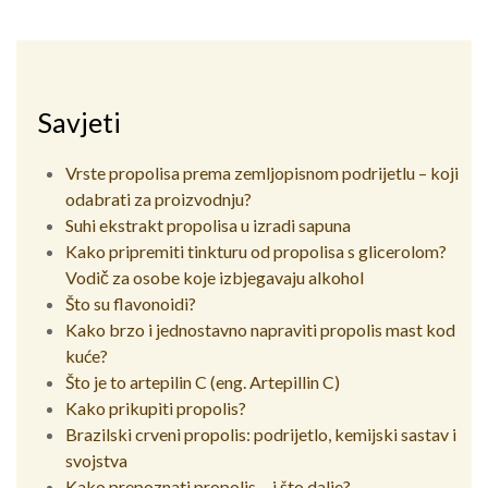
Savjeti
Vrste propolisa prema zemljopisnom podrijetlu – koji
odabrati za proizvodnju?
Suhi ekstrakt propolisa u izradi sapuna
Kako pripremiti tinkturu od propolisa s glicerolom?
Vodič za osobe koje izbjegavaju alkohol
Što su flavonoidi?
Kako brzo i jednostavno napraviti propolis mast kod
kuće?
Što je to artepilin C (eng. Artepillin C)
Kako prikupiti propolis?
Brazilski crveni propolis: podrijetlo, kemijski sastav i
svojstva
Kako prepoznati propolis… i što dalje?