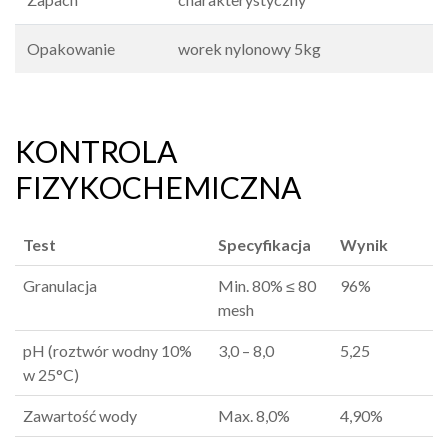
Opakowanie
worek nylonowy 5kg
KONTROLA
FIZYKOCHEMICZNA
Test
Specyfikacja
Wynik
Granulacja
Min. 80% ≤ 80
96%
mesh
pH (roztwór wodny 10%
3,0 – 8,0
5,25
w 25°C)
Zawartość wody
Max. 8,0%
4,90%