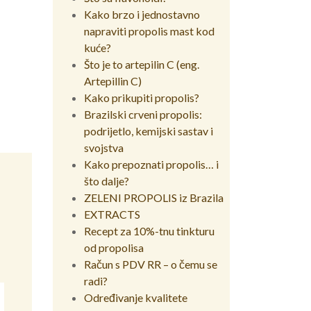
Kako brzo i jednostavno
napraviti propolis mast kod
kuće?
Što je to artepilin C (eng.
Artepillin C)
Kako prikupiti propolis?
Brazilski crveni propolis:
podrijetlo, kemijski sastav i
svojstva
Kako prepoznati propolis… i
što dalje?
ZELENI PROPOLIS iz Brazila
EXTRACTS
Recept za 10%-tnu tinkturu
od propolisa
Račun s PDV RR – o čemu se
radi?
Određivanje kvalitete