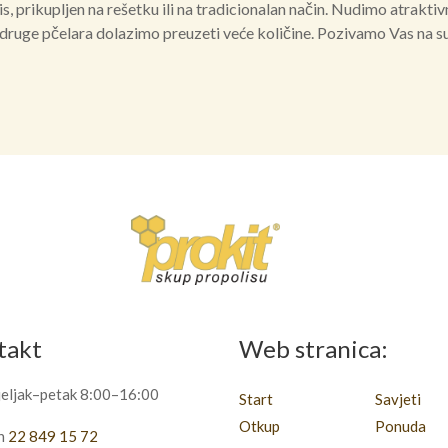
, prikupljen na rešetku ili na tradicionalan način. Nudimo atraktivn
druge pčelara dolazimo preuzeti veće količine. Pozivamo Vas na s
takt
Web stranica:
eljak–petak 8:00–16:00
Start
Savjeti
Otkup
Ponuda
on
22 849 15 72