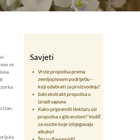
Savjeti
vi
avno se
Vrste propolisa prema
iska.
zemljopisnom podrijetlu –
di
koji odabrati za proizvodnju?
uzorka
Suhi ekstrakt propolisa u
izradi sapuna
ecizan,
Kako pripremiti tinkturu od
propolisa s glicerolom? Vodič
za osobe koje izbjegavaju
alkohol
orijsku
Što su flavonoidi?