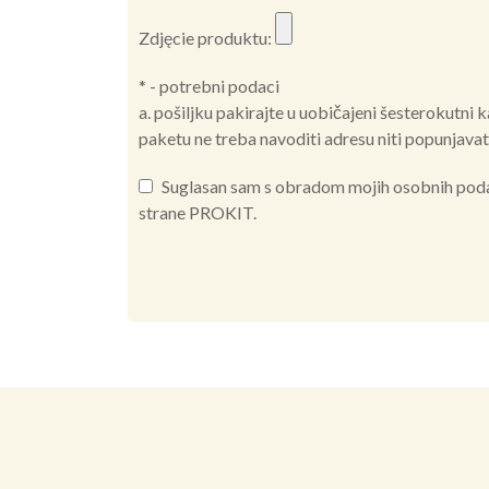
Zdjęcie produktu:
* - potrebni podaci
a. pošiljku pakirajte u uobičajeni šesterokutni 
paketu ne treba navoditi adresu niti popunjavati 
Suglasan sam s obradom mojih osobnih podata
strane PROKIT.
Alternative: