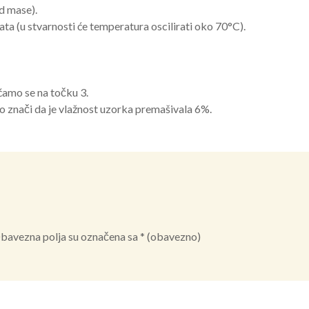
d mase).
ata (u stvarnosti će temperatura oscilirati oko 70°C).
ćamo se na točku 3.
 to znači da je vlažnost uzorka premašivala 6%.
bavezna polja su označena sa
* (obavezno)