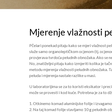
Mjerenje vlažnosti p
Pčelari ponekad pitaju kako se mjeri vlažnost pel
služe samo organoleptičkom ocjenom (tj. ocjenom 
provjerava tvrdoća peludnih obnožaka. Ako se ne m
No, znatiželjni pitaju kako izmjeriti kolika je ta
metodu mjerenja vlažnosti peludnih obnožaka. Ta 
peluda i mjerenja nastale razlike u masi.
U laboratorijima se za to koristi eksikator i pre
može se provesti i kod kuće. Potrebna je za to dž
1. Otkinemo komad aluminijske folije i izvagamo
2. Na taj komad folije stavljamo 10 g peludnih ob