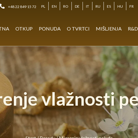
PL
EN
RO
DE
IT
RU
ES
HU
FR
+48 22 849 15 72
TNA
OTKUP
PONUDA
O TVRTCI
MIŠLJENJA
R&
enje vlažnosti p
Start
/
Porady
/
Mjerenje vlažnosti peluda