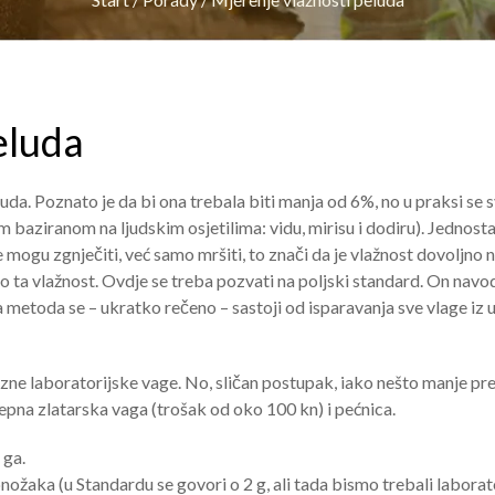
eluda
uda. Poznato je da bi ona trebala biti manja od 6%, no u praksi se s
baziranom na ljudskim osjetilima: vidu, mirisu i dodiru). Jednost
ogu zgnječiti, već samo mršiti, to znači da je vlažnost dovoljno n
čno ta vlažnost. Ovdje se treba pozvati na poljski standard. On navo
metoda se – ukratko rečeno – sastoji od isparavanja sve vlage iz 
cizne laboratorijske vage. No, sličan postupak, iako nešto manje pr
epna zlatarska vaga (trošak od oko 100 kn) i pećnica.
 ga.
nožaka (u Standardu se govori o 2 g, ali tada bismo trebali laborat