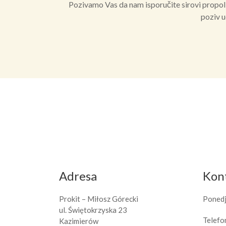
Pozivamo Vas da nam isporučite sirovi propolis
poziv u
Adresa
Kon
Prokit – Miłosz Górecki
Ponedj
ul. Świętokrzyska 23
Telef
Kazimierów