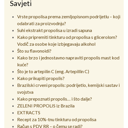
Savjeti
Vrste propolisa prema zemljopisnom podrijetlu – koji
odabrati za proizvodnju?
Suhi ekstrakt propolisa u izradi sapuna
Kako pripremiti tinkturu od propolisa s glicerolom?
Vodič za osobe koje izbjegavaju alkohol
Što su flavonoidi?
Kako brzo i jednostavno napraviti propolis mast kod
kuće?
Što je to artepilin C (eng. Artepillin C)
Kako prikupiti propolis?
Brazilski crveni propolis: podrijetlo, kemijski sastav i
svojstva
Kako prepoznati propolis… i što dalje?
ZELENI PROPOLIS iz Brazila
EXTRACTS
Recept za 10%-tnu tinkturu od propolisa
Račun s PDV RR – o čemu se radi?