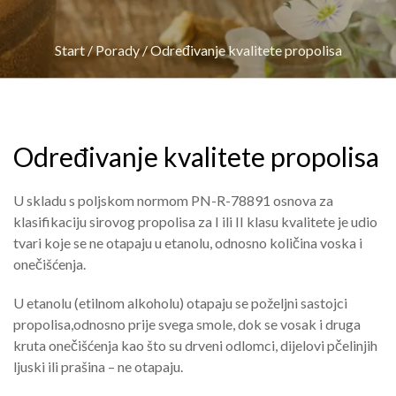
Start
/
Porady
/
Određivanje kvalitete propolisa
Određivanje kvalitete propolisa
U skladu s poljskom normom PN-R-78891 osnova za
klasifikaciju sirovog propolisa za I ili II klasu kvalitete je udio
tvari koje se ne otapaju u etanolu, odnosno količina voska i
onečišćenja.
U etanolu (etilnom alkoholu) otapaju se poželjni sastojci
propolisa,odnosno prije svega smole, dok se vosak i druga
kruta onečišćenja kao što su drveni odlomci, dijelovi pčelinjih
ljuski ili prašina – ne otapaju.