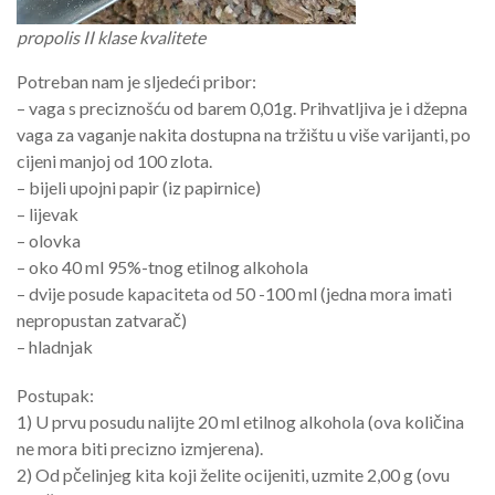
propolis II klase kvalitete
Potreban nam je sljedeći pribor:
– vaga s preciznošću od barem 0,01g. Prihvatljiva je i džepna
vaga za vaganje nakita dostupna na tržištu u više varijanti, po
cijeni manjoj od 100 zlota.
– bijeli upojni papir (iz papirnice)
– lijevak
– olovka
– oko 40 ml 95%-tnog etilnog alkohola
– dvije posude kapaciteta od 50 -100 ml (jedna mora imati
nepropustan zatvarač)
– hladnjak
Postupak:
1) U prvu posudu nalijte 20 ml etilnog alkohola (ova količina
ne mora biti precizno izmjerena).
2) Od pčelinjeg kita koji želite ocijeniti, uzmite 2,00 g (ovu