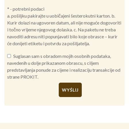
* - potrebni podaci
a. pošiljku pakirajte u uobičajeni šesterokutni karton. b.
Kurir dolazi na ugovoren datum, ali nije moguće dogovoriti
i točno vrijeme njegovog dolaska. c. Na paketu ne treba
navoditi adresu niti popunjavati bilo koje obrasce – kurir
će donijeti etiketu i potvrdu za pošiljatelja.
Suglasan sam s obradom mojih osobnih podataka,
navedenih u dolje prikazanom obrascu, s ciljem
predstavljanja ponude za cijene i realizaciju transakcije od
strane PROKIT.
Alternative: