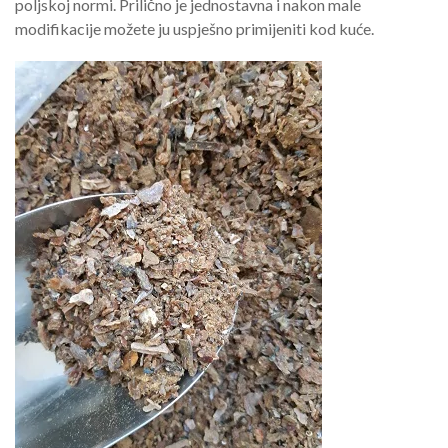
poljskoj normi. Prilično je jednostavna i nakon male
modifikacije možete ju uspješno primijeniti kod kuće.