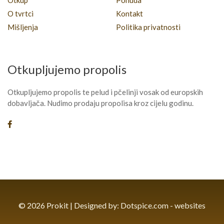
Otkup
Ponuda
O tvrtci
Kontakt
Mišljenja
Politika privatnosti
Otkupljujemo propolis
Otkupljujemo propolis te pelud i pčelinji vosak od europskih
dobavljača. Nudimo prodaju propolisa kroz cijelu godinu.
© 2026 Prokit | Designed by:
Dotspice.com - websites