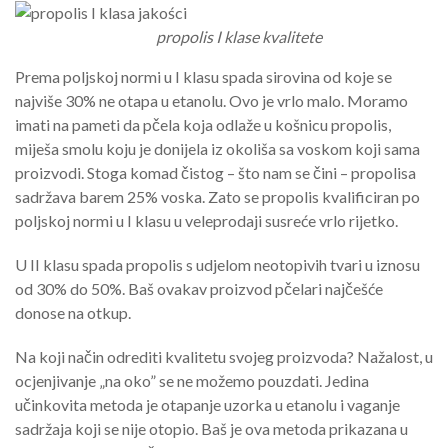
propolis I klase kvalitete
Prema poljskoj normi u I klasu spada sirovina od koje se
najviše 30% ne otapa u etanolu. Ovo je vrlo malo. Moramo
imati na pameti da pčela koja odlaže u košnicu propolis,
miješa smolu koju je donijela iz okoliša sa voskom koji sama
proizvodi. Stoga komad čistog – što nam se čini – propolisa
sadržava barem 25% voska. Zato se propolis kvalificiran po
poljskoj normi u I klasu u veleprodaji susreće vrlo rijetko.
U II klasu spada propolis s udjelom neotopivih tvari u iznosu
od 30% do 50%. Baš ovakav proizvod pčelari najčešće
donose na otkup.
Na koji način odrediti kvalitetu svojeg proizvoda? Nažalost, u
ocjenjivanje „na oko” se ne možemo pouzdati. Jedina
učinkovita metoda je otapanje uzorka u etanolu i vaganje
sadržaja koji se nije otopio. Baš je ova metoda prikazana u