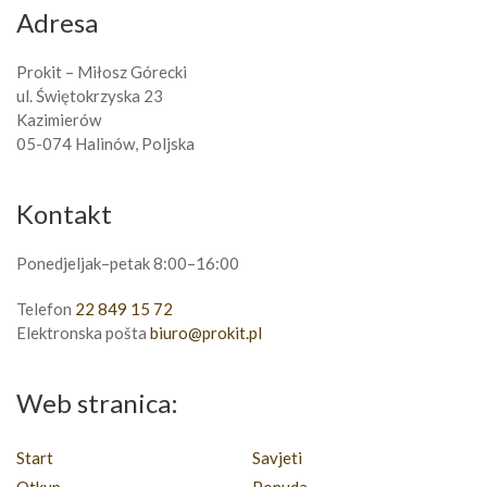
Adresa
Prokit – Miłosz Górecki
ul. Świętokrzyska 23
Kazimierów
05-074 Halinów, Poljska
Kontakt
Ponedjeljak–petak 8:00–16:00
Telefon
22 849 15 72
Elektronska pošta
biuro@prokit.pl
Web stranica:
Start
Savjeti