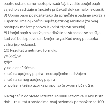
papiru ostane samo neotopivi sadržaj, izvadite upojni papir
zajedno s sadržajem (možete pričekati dok se malo ne osuši).
8) Upojni papir posložite tako da spriječite ispadanje sadržaja
i isperite u maloj količini svježeg etilnog alkohola (za ovaj
postupak možete ponovo iskoristiti prvu posudu).
9) Upojni papir s sadržajem odložite sa strane da se osuši, a
kad već bude posve suh, izmjerite ga. Kod ovog postupka
važna je preciznost.
10) Rezultat umetnite u formulu:
y= (x-z)/w
gdje:
y: udio onečišćenja
x: težina upojnog papira s neotopljenim sadržajem
z: težina samog upojnog papira
w: polazna težina uzorka propolisa (u ovom slučaju 2 g)
Na taj način dobivate rezultat u obliku razlomka. Kako biste
dobili rezultat u postocima, ovaj razlomak pomnožite sa 100.