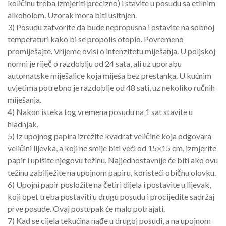
količinu treba izmjeriti precizno) i stavite u posudu sa etilnim
alkoholom. Uzorak mora biti usitnjen.
3) Posudu zatvorite da bude nepropusna i ostavite na sobnoj
temperaturi kako bi se propolis otopio. Povremeno
promiješajte. Vrijeme ovisi o intenzitetu miješanja. U poljskoj
normi je riječ o razdoblju od 24 sata, ali uz uporabu
automatske miješalice koja miješa bez prestanka. U kućnim
uvjetima potrebno je razdoblje od 48 sati, uz nekoliko ručnih
miješanja.
4) Nakon isteka tog vremena posudu na 1 sat stavite u
hladnjak.
5) Iz upojnog papira izrežite kvadrat veličine koja odgovara
veličini lijevka, a koji ne smije biti veći od 15×15 cm, izmjerite
papir i upišite njegovu težinu. Najjednostavnije će biti ako ovu
težinu zabilježite na upojnom papiru, koristeći običnu olovku.
6) Upojni papir posložite na četiri dijela i postavite u lijevak,
koji opet treba postaviti u drugu posudu i procijedite sadržaj
prve posude. Ovaj postupak će malo potrajati.
7) Kad se cijela tekućina nađe u drugoj posudi, a na upojnom