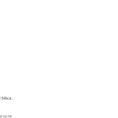
Silica
,
e se ne