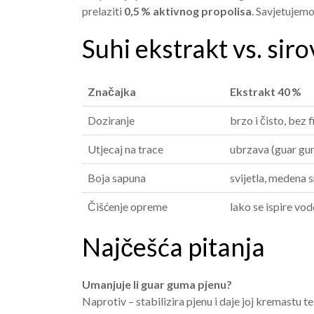
prelaziti
0,5 % aktivnog propolisa
. Savjetujem
Suhi ekstrakt vs. sir
Značajka
Ekstrakt 40 %
Doziranje
brzo i čisto, bez f
Utjecaj na trace
ubrzava (guar gu
Boja sapuna
svijetla, medena
Čišćenje opreme
lako se ispire vo
Najčešća pitanja
Umanjuje li guar guma pjenu?
Naprotiv – stabilizira pjenu i daje joj kremastu t