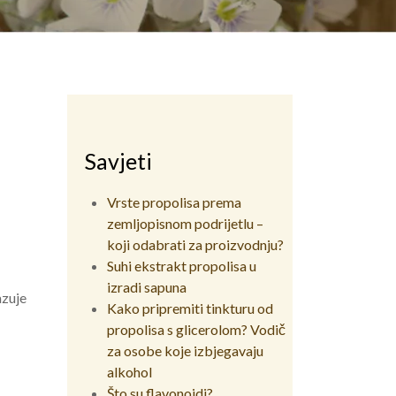
Savjeti
Vrste propolisa prema
zemljopisnom podrijetlu –
koji odabrati za proizvodnju?
Suhi ekstrakt propolisa u
izradi sapuna
azuje
Kako pripremiti tinkturu od
propolisa s glicerolom? Vodič
za osobe koje izbjegavaju
alkohol
Što su flavonoidi?