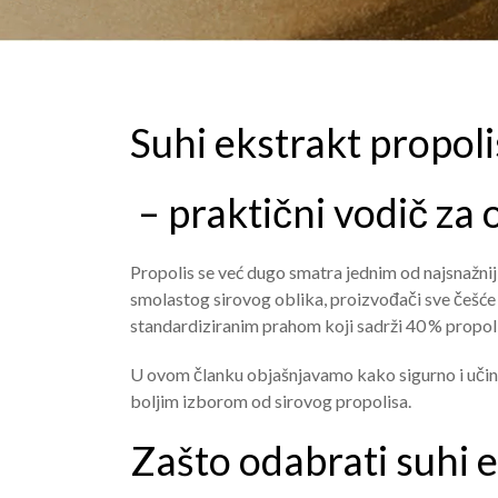
Suhi ekstrakt propoli
– praktični vodič za 
Propolis se već dugo smatra jednim od najsnažnij
smolastog sirovog oblika, proizvođači sve češć
standardiziranim prahom koji sadrži 40 % propoli
U ovom članku objašnjavamo kako sigurno i učink
boljim izborom od sirovog propolisa.
Zašto odabrati suhi 