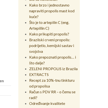
Kako brzo i jednostavno
napraviti propolis mast kod
kuće?
Što je to artepilin C (eng.
Artepillin C)
Kako prikupiti propolis?
Brazilski crveni propolis:
podrijetlo, kemijski sastav i
svojstva
Kako prepoznati propolis… i
što dalje?
ZELENI PROPOLIS iz Brazila
EXTRACTS
Recept za 10%-tnu tinkturu
sen
od propolisa
Račun s PDV RR – o čemu se
radi?
Određivanje kvalitete