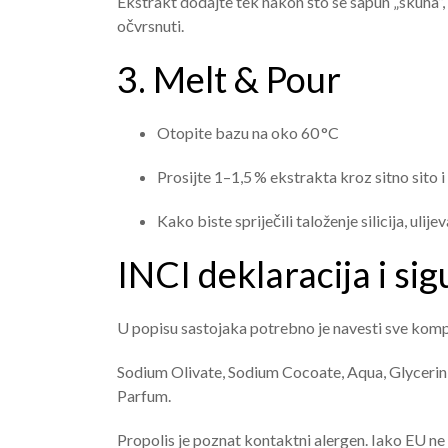
Ekstrakt dodajte tek nakon što se sapun „skuha”, 
očvrsnuti.
3. Melt & Pour
Otopite bazu na oko 60 °C
Prosijte 1–1,5 % ekstrakta kroz sitno sito i
Kako biste spriječili taloženje silicija, uli
INCI deklaracija i si
U popisu sastojaka potrebno je navesti sve kom
Sodium Olivate, Sodium Cocoate, Aqua, Glycerin
Parfum.
Propolis je poznat kontaktni alergen. Iako EU ne 