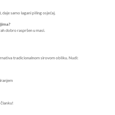
daje samo lagani piling osjećaj.
ljima?
prah dobro raspršen u masi.
ternativa tradicionalnom sirovom obliku. Nudi:
riranjem
 članku!