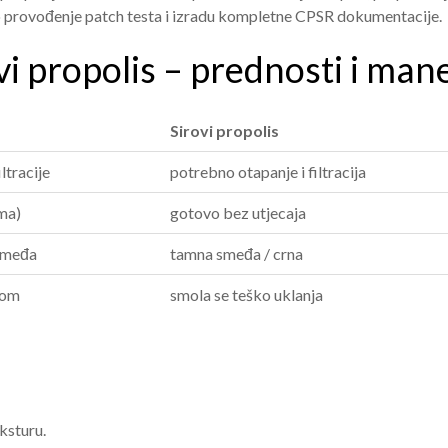
o provođenje patch testa i izradu kompletne CPSR dokumentacije.
ovi propolis – prednosti i man
Sirovi propolis
iltracije
potrebno otapanje i filtracija
ma)
gotovo bez utjecaja
 smeđa
tamna smeđa / crna
dom
smola se teško uklanja
eksturu.