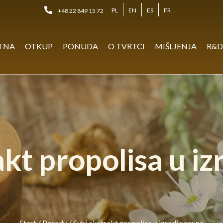
PL
EN
ES
FR
+48 22 849 15 72
TNA
OTKUP
PONUDA
O TVRTCI
MIŠLJENJA
R&
akt propolisa u iz
Start
/
Porady
/
Suhi ekstrakt propolisa u izradi sapuna