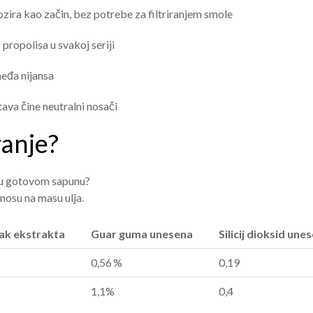
ozira kao začin, bez potrebe za filtriranjem smole
propolisa u svakoj seriji
eđa nijansa
tava čine neutralni nosači
ranje?
sa u gotovom sapunu?
nosu na masu ulja.
ak ekstrakta
Guar guma unesena
Silicij dioksid une
0,56 %
0,19
1,1%
0,4