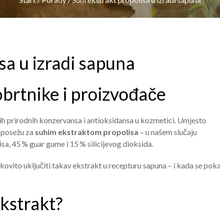
sa u izradi sapuna
obrtnike i proizvođače
ih prirodnih konzervansa i antioksidansa u kozmetici. Umjesto
e posežu za
suhim ekstraktom propolisa
– u našem slučaju
sa, 45 % guar gume i 15 % silicijevog dioksida.
ovito uključiti takav ekstrakt u recepturu sapuna – i kada se pok
ekstrakt?