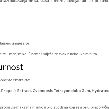
u fazi dodavanja mirisa. Masa se može zadebljati, ali neće prerano
 lagano umiješajte
jevajte u manjim količinama i miješajte svakih nekoliko minuta
gurnost
ponente ekstrakta:
,
Propolis Extract, Cyamopsis Tetragonoloba Gum, Hydrated 
propisuje maksimalni udio u proizvodima koji se ispiru, preporučuj