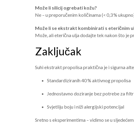
Može li silicij ogrebati kožu?
Ne – u preporučenim količinama (< 0,3 % ukupno), 
Može li se ekstrakt kombinirati s eteričnim u
Može, ali eterična ulja dodajte tek nakon što je 
Zaključak
Suhi ekstrakt propolisa praktična je i sigurna al
Standardiziranih 40 % aktivnog propolisa
Jednostavno doziranje bez potrebe za filt
Svjetliju boju i niži alergijski potencijal
Sretno s eksperimentima – vidimo se u sljedećem