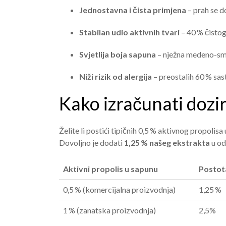
Jednostavna i čista primjena
– prah se d
Stabilan udio aktivnih tvari
– 40 % čistog 
Svjetlija boja sapuna
– nježna medeno-sm
Niži rizik od alergija
– preostalih 60 % sas
Kako izračunati dozi
Želite li postići tipičnih 0,5 % aktivnog propoli
Dovoljno je dodati
1,25 % našeg ekstrakta
u od
Aktivni propolis u sapunu
Postot
0,5 % (komercijalna proizvodnja)
1,25 %
1 % (zanatska proizvodnja)
2,5%