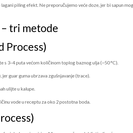
e lagani piling efekt. Ne preporučujemo veće doze, jer bi sapun mo
 – tri metode
d Process)
jte s 3–4 puta većom količinom toplog baznog ulja (~50 °C).
 jer guar guma ubrzava zgušnjavanje (trace).
h ulijte u kalupe.
ličinu vode u receptu za oko 2 postotna boda.
Process)