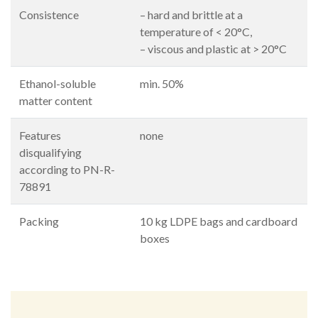
Consistence
– hard and brittle at a
temperature of < 20°C,
– viscous and plastic at > 20°C
Ethanol-soluble
min. 50%
matter content
Features
none
disqualifying
according to PN-R-
78891
Packing
10 kg LDPE bags and cardboard
boxes