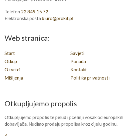
Telefon
22 849 15 72
Elektronska pošta
biuro@prokit.pl
Web stranica:
Start
Savjeti
Otkup
Ponuda
O tvrtci
Kontakt
Mišljenja
Politika privatnosti
Otkupljujemo propolis
Otkupljujemo propolis te pelud i pčelinji vosak od europskih
dobavljača. Nudimo prodaju propolisa kroz cijelu godinu.