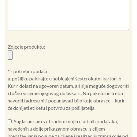
Zdjęcie produktu:
* - potrebni podaci
a. pošiljku pakirajte u uobičajeni šesterokutni karton. b.
Kurir dolazi na ugovoren datum, ali nije moguće dogovoriti
i točno vrijeme njegovog dolaska. c. Na paketu ne treba
navoditi adresu niti popunjavati bilo koje obrasce – kurir
će donijeti etiketu i potvrdu za pošiljatelja.
Suglasan sam s obradom mojih osobnih podataka,
navedenih u dolje prikazanom obrascu, s ciljem
predstavljanja ponude za cijene i realizaciju transakcije od