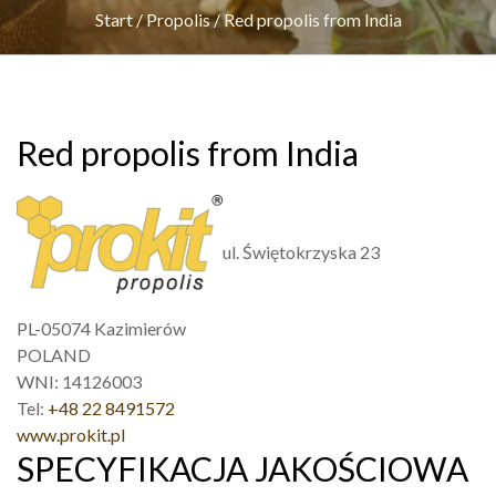
Start
/
Propolis
/
Red propolis from India
Red propolis from India
ul. Świętokrzyska 23
PL-05074 Kazimierów
POLAND
WNI: 14126003
Tel:
+48 22 8491572
www.prokit.pl
SPECYFIKACJA JAKOŚCIOWA